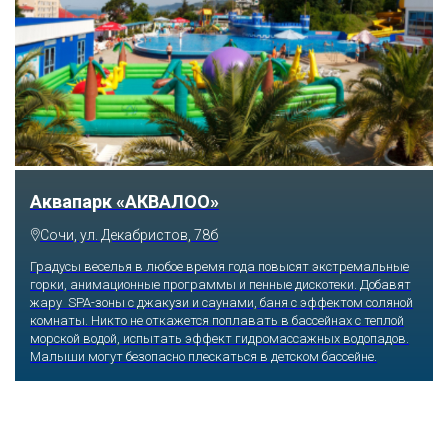
Тематический парк развлечений «Сочи
Парк»
Сочи, Олимпийский проспект, 21
Оказавшись здесь, словно попадаешь в сказку: встречаешь
любимых героев русского фольклора, получаешь возможность
сколько душе угодно кататься на аттракционах европейского
уровня. Гости участвуют в увлекательных квестах и творческих
мастер-классах, прогуливаются по тематическим землям,
посещают дельфинарий, совариум, атомариум,
театрализованные и музыкальные постановки. И все эти
удовольствия - по единому входному билету.