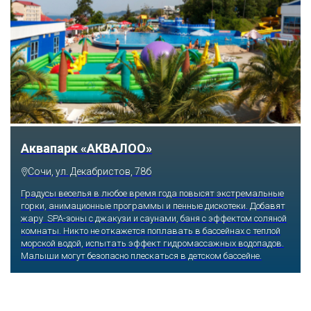
Аквапарк «АКВАЛОО»
Сочи, ул. Декабристов, 78б
Градусы веселья в любое время года повысят экстремальные
горки, анимационные программы и пенные дискотеки. Добавят
жару SPA-зоны с джакузи и саунами, баня с эффектом соляной
комнаты. Никто не откажется поплавать в бассейнах с теплой
морской водой, испытать эффект гидромассажных водопадов.
Малыши могут безопасно плескаться в детском бассейне.