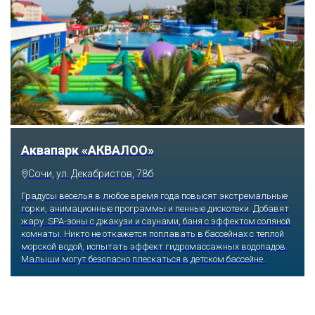
Тематический парк развлечений «Сочи
Парк»
Сочи, Олимпийский проспект, 21
Оказавшись здесь, словно попадаешь в сказку: встречаешь
любимых героев русского фольклора, получаешь возможность
сколько душе угодно кататься на аттракционах европейского
уровня. Гости участвуют в увлекательных квестах и творческих
мастер-классах, прогуливаются по тематическим землям,
посещают дельфинарий, совариум, атомариум,
театрализованные и музыкальные постановки. И все эти
удовольствия - по единому входному билету.