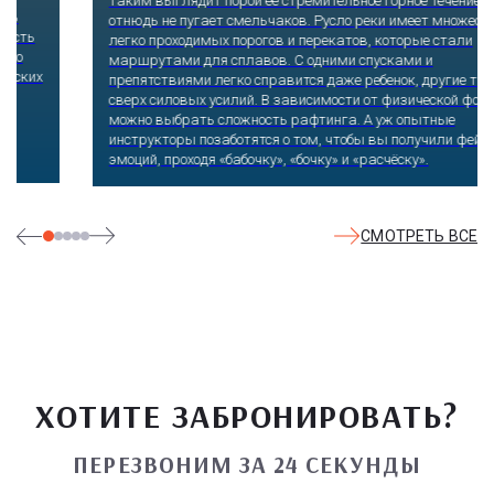
получится, если отправиться по самому длинному подвесному
пешеходному мосту, который буквально парит в воздухе на
высоте 218 метров над землей. Отсюда открываются виды на
Ахштырское ущелье и заснеженные Кавказские горы. Те, кто
посмелее, прыгают на резинке с 207 или 69 метров, катаются
на скоростном троллее. Остудить экстремальный пыл
помогает уютная атмосфера ресторана.
СМОТРЕТЬ ВСЕ
ХОТИТЕ ЗАБРОНИРОВАТЬ?
ПЕРЕЗВОНИМ ЗА 24 СЕКУНДЫ