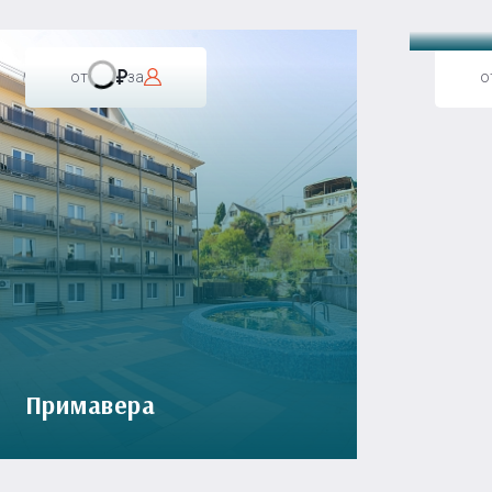
от
за
о
Примавера