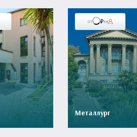
от
за
Металлург