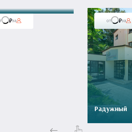
т
за
от
за
Радужный