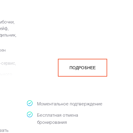
мбочки,
сейф,
дильник,
фен
-сервис,
ПОДРОБНЕЕ
льного
Моментальное подтверждение
Бесплатная отмена
бронирования
овать