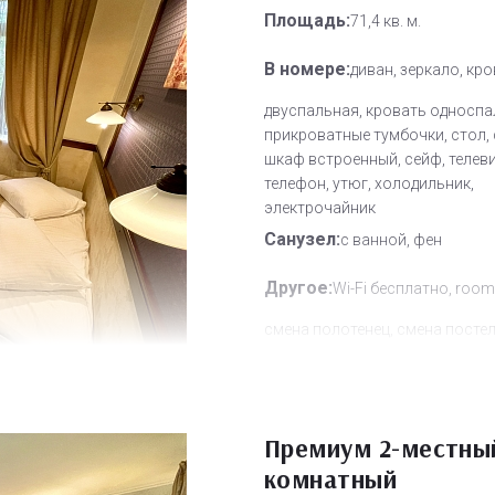
Площадь:
71,4 кв. м.
В номере:
диван, зеркало, кр
двуспальная, кровать односпа
прикроватные тумбочки, стол, 
шкаф встроенный, сейф, телев
телефон, утюг, холодильник,
электрочайник
Санузел:
с ванной, фен
Другое:
Wi-Fi бесплатно, room
смена полотенец, смена посте
белья, уборка номера
Дополнительное место:
2
Премиум 2-местный
комнатный