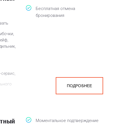
Бесплатная отмена
бронирования
овать
мбочки,
сейф,
дильник,
-сервис,
льного
ПОДРОБНЕЕ
атный
Моментальное подтверждение