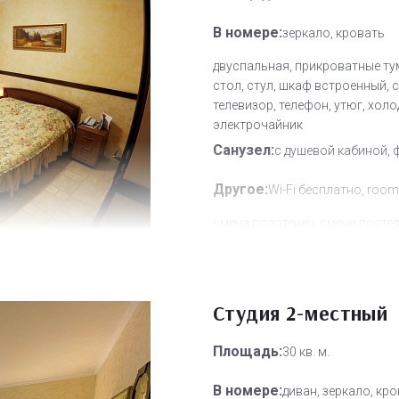
В номере:
зеркало, кровать
двуспальная, прикроватные ту
стол, стул, шкаф встроенный, 
телевизор, телефон, утюг, холо
электрочайник
Санузел:
с душевой кабиной, 
Другое:
Wi-Fi бесплатно, room
смена полотенец, смена посте
белья, уборка номера
Дополнительное место:
1
Студия 2-местный
Площадь:
30 кв. м.
В номере:
диван, зеркало, кр