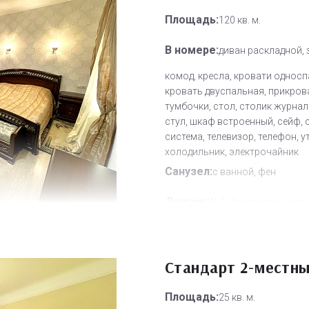
Площадь:
120 кв. м.
В номере:
диван раскладной, 
комод, кресла, кровати односп
кровать двуспальная, прикров
тумбочки, стол, столик журнал
стул, шкаф встроенный, сейф, 
система, телевизор, телефон, у
холодильник, электрочайник
Санузел:
с ванной, фен
Другое:
Wi-Fi бесплатно, room
смена полотенец, смена посте
белья, уборка номера
Дополнительное место:
Стандарт 2-местн
4
Площадь:
25 кв. м.