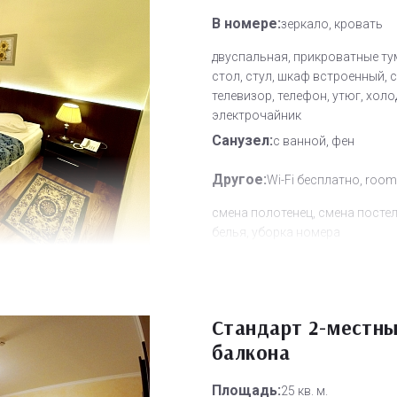
В номере:
зеркало, кровать
двуспальная, прикроватные ту
стол, стул, шкаф встроенный, 
телевизор, телефон, утюг, холо
электрочайник
Санузел:
с ванной, фен
Другое:
Wi-Fi бесплатно, room
смена полотенец, смена посте
белья, уборка номера
Дополнительное место:
1
Стандарт 2-местны
балкона
Площадь:
25 кв. м.