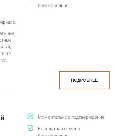
бронирования
зеркало,
альные,
атные
ьный,
сплит-
тюг,
ПОДРОБНЕЕ
-сервис,
льного
ый
Моментальное подтверждение
Бесплатная отмена