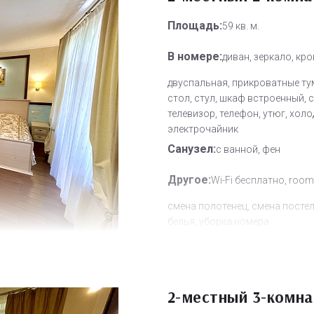
Площадь:
59 кв. м.
В номере:
диван, зеркало, кр
двуспальная, прикроватные ту
стол, стул, шкаф встроенный, 
телевизор, телефон, утюг, холо
электрочайник
Санузел:
с ванной, фен
Другое:
Wi-Fi бесплатно, room
смена полотенец, смена посте
белья, уборка номера
Дополнительное место:
2
2-местный 3-комн