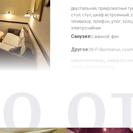
двуспальная, прикроватные ту
стол, стул, шкаф встроенный, 
телевизор, телефон, утюг, холо
электрочайник
Санузел:
с ванной, фен
Другое:
Wi-Fi бесплатно, room
смена полотенец, смена посте
белья, уборка номера
О О
Дополнительное место:
1