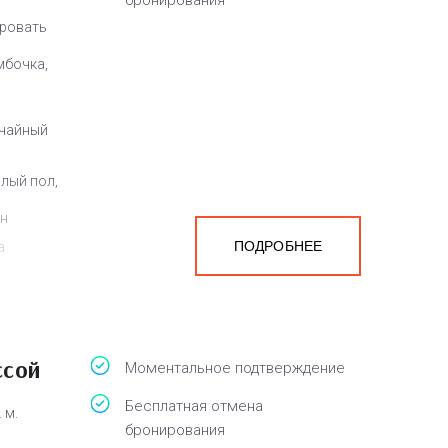
бронирования
кровать
мбочка,
 чайный
плый пол,
ен
ПОДРОБНЕЕ
а
белья,
ссой
Моментальное подтверждение
Бесплатная отмена
 м.
бронирования