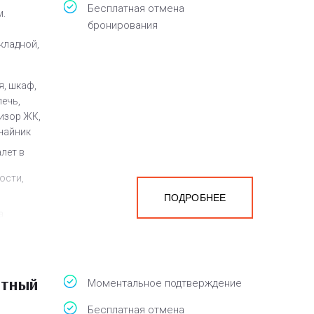
Бесплатная отмена
м.
бронирования
кладной,
я, шкаф,
ечь,
визор ЖК,
чайник
алет в
ости,
ПОДРОБНЕЕ
а
белья,
стный
Моментальное подтверждение
Бесплатная отмена