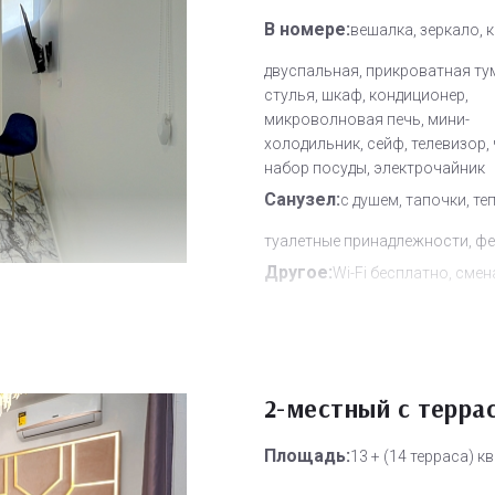
В номере:
вешалка, зеркало, 
двуспальная, прикроватная ту
стулья, шкаф, кондиционер,
микроволновая печь, мини-
холодильник, сейф, телевизор,
набор посуды, электрочайник
Санузел:
с душем, тапочки, те
туалетные принадлежности, ф
Другое:
Wi-Fi бесплатно, смен
полотенец, смена постельного 
уборка номера
Дополнительное место:
0
2-местный с терра
Площадь:
13 + (14 терраса) кв.