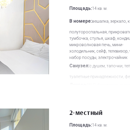
Площадь:
14 кв. м.
В номере:
вешалка, зеркало, 
полутороспальная, прикроват
тумбочка, стулья, шкаф, конди
микроволновая печь, мини-
холодильник, сейф, телевизор,
набор посуды, электрочайник
Санузел:
с душем, тапочки, те
туалетные принадлежности, ф
Другое:
Wi-Fi бесплатно, смен
полотенец, смена постельного 
уборка номера
Дополнительное место:
2-местный
0
Площадь:
14 кв. м.