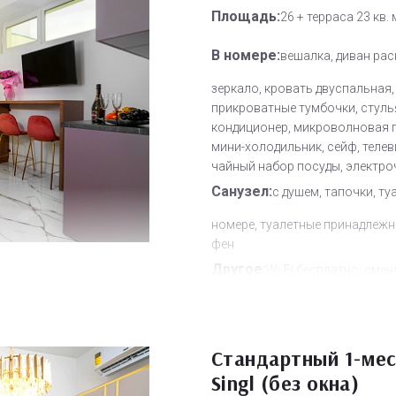
Площадь:
26 + терраса 23 кв. 
В номере:
вешалка, диван рас
зеркало, кровать двуспальная,
прикроватные тумбочки, стуль
кондиционер, микроволновая п
мини-холодильник, сейф, теле
чайный набор посуды, электро
Санузел:
с душем, тапочки, ту
номере, туалетные принадлежн
фен
Другое:
Wi-Fi бесплатно, смен
полотенец, смена постельного 
уборка номера
Дополнительное место:
2
Стандартный 1-ме
Singl (без окна)