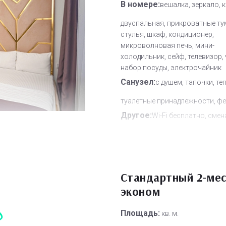
В номере:
вешалка, зеркало, 
двуспальная, прикроватные ту
стулья, шкаф, кондиционер,
микроволновая печь, мини-
холодильник, сейф, телевизор,
набор посуды, электрочайник
Санузел:
с душем, тапочки, те
туалетные принадлежности, ф
Другое:
Wi-Fi бесплатно, смен
полотенец, смена постельного 
уборка номера
Дополнительное место:
0
Стандартный 2-ме
эконом
Площадь:
кв. м.