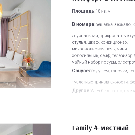
Площадь:
18 кв. м.
В номере:
вешалка, зеркало, 
двуспальная, прикроватные ту
стулья, шкаф, кондиционер,
микроволновая печь, мини-
холодильник, сейф, телевизор 
чайный набор посуды, электро
Санузел:
с душем, тапочки, те
туалетные принадлежности, ф
Другое:
Wi-Fi бесплатно, смен
полотенец, смена постельного 
уборка номера
Дополнительное место:
1
Family 4-местный