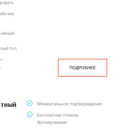
кровать
мбочки,
 чайный
плый пол,
ен
ПОДРОБНЕЕ
а
белья,
стный
Моментальное подтверждение
Бесплатная отмена
бронирования