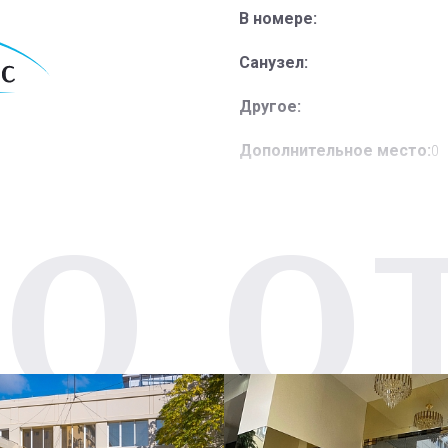
В номере:
Санузел:
Другое:
Дополнительное место:
0
О О