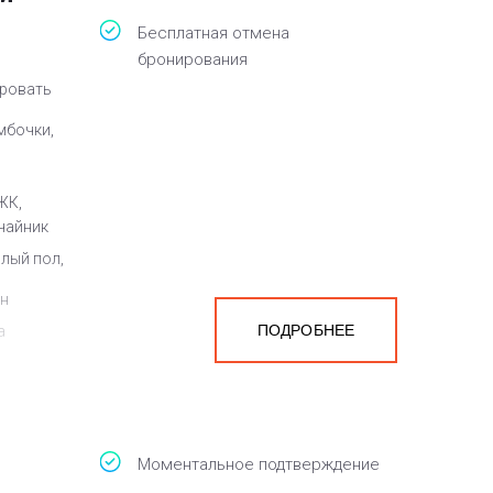
Бесплатная отмена
бронирования
кровать
мбочки,
ЖК,
чайник
плый пол,
ен
ПОДРОБНЕЕ
а
белья,
Моментальное подтверждение