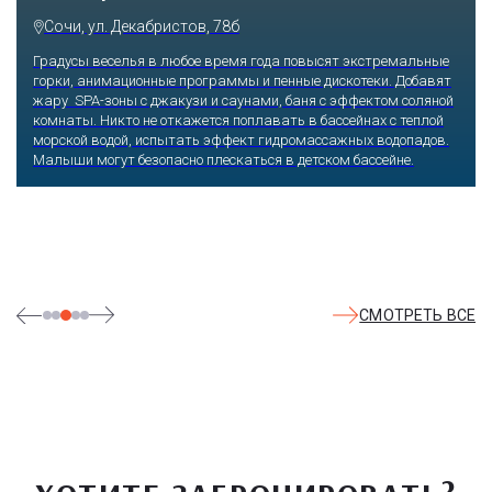
Парк»
Сочи, Олимпийский проспект, 21
Оказавшись здесь, словно попадаешь в сказку: встречаешь
любимых героев русского фольклора, получаешь возможность
сколько душе угодно кататься на аттракционах европейского
уровня. Гости участвуют в увлекательных квестах и творческих
мастер-классах, прогуливаются по тематическим землям,
посещают дельфинарий, совариум, атомариум,
театрализованные и музыкальные постановки. И все эти
удовольствия - по единому входному билету.
СМОТРЕТЬ ВСЕ