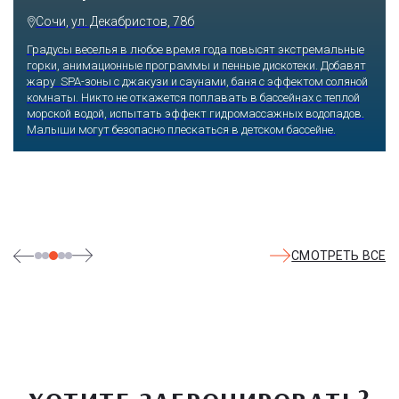
Парк»
Сочи, Олимпийский проспект, 21
Оказавшись здесь, словно попадаешь в сказку: встречаешь
любимых героев русского фольклора, получаешь возможность
сколько душе угодно кататься на аттракционах европейского
уровня. Гости участвуют в увлекательных квестах и творческих
мастер-классах, прогуливаются по тематическим землям,
посещают дельфинарий, совариум, атомариум,
театрализованные и музыкальные постановки. И все эти
удовольствия - по единому входному билету.
СМОТРЕТЬ ВСЕ