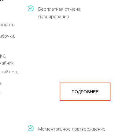
Бесплатная отмена
бронирования
кровать
мбочки,
ЖК,
чайник
плый пол,
ен
ПОДРОБНЕЕ
а
белья,
Моментальное подтверждение