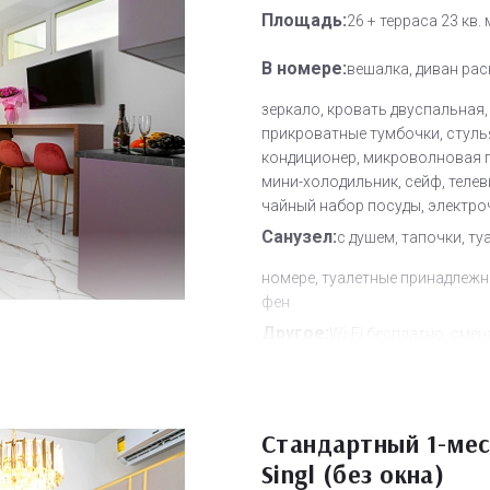
Площадь:
26 + терраса 23 кв. 
В номере:
вешалка, диван рас
зеркало, кровать двуспальная,
прикроватные тумбочки, стуль
кондиционер, микроволновая п
мини-холодильник, сейф, теле
чайный набор посуды, электро
Санузел:
с душем, тапочки, ту
номере, туалетные принадлежн
фен
Другое:
Wi-Fi бесплатно, смен
полотенец, смена постельного 
уборка номера
Дополнительное место:
2
Стандартный 1-ме
Singl (без окна)