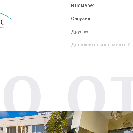
В номере:
Санузел:
Другое:
Дополнительное место:
0
О О