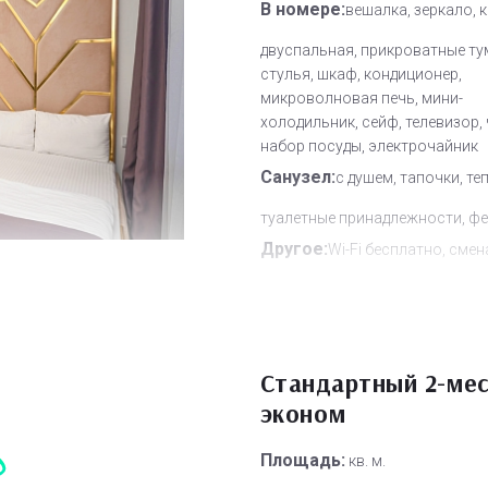
В номере:
вешалка, зеркало, 
двуспальная, прикроватные ту
стулья, шкаф, кондиционер,
микроволновая печь, мини-
холодильник, сейф, телевизор,
набор посуды, электрочайник
Санузел:
с душем, тапочки, те
туалетные принадлежности, ф
Другое:
Wi-Fi бесплатно, смен
полотенец, смена постельного 
уборка номера
Дополнительное место:
0
Стандартный 2-ме
эконом
Площадь:
кв. м.