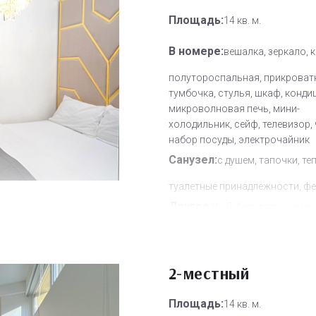
Площадь:
14 кв. м.
В номере:
вешалка, зеркало, 
полутороспальная, прикроват
тумбочка, стулья, шкаф, конди
микроволновая печь, мини-
холодильник, сейф, телевизор,
набор посуды, электрочайник
Санузел:
с душем, тапочки, те
туалетные принадлежности, ф
Другое:
Wi-Fi бесплатно, смен
полотенец, смена постельного 
уборка номера
Дополнительное место:
2-местный
0
Площадь:
14 кв. м.