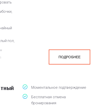
кровать
мбочки,
 чайный
плый пол,
ен
ПОДРОБНЕЕ
а
белья,
стный
Моментальное подтверждение
Бесплатная отмена
бронирования