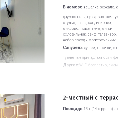
В номере:
вешалка, зеркало, 
двуспальная, прикроватная ту
стулья, шкаф, кондиционер,
микроволновая печь, мини-
холодильник, сейф, телевизор,
набор посуды, электрочайник
Санузел:
с душем, тапочки, те
туалетные принадлежности, ф
Другое:
Wi-Fi бесплатно, смен
полотенец, смена постельного 
уборка номера
Дополнительное место:
0
2-местный с терра
Площадь:
13 + (14 терраса) кв.