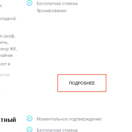
Бесплатная отмена
м.
бронирования
кладной,
я, шкаф,
ечь,
визор ЖК,
чайник
алет в
ости,
ПОДРОБНЕЕ
а
белья,
стный
Моментальное подтверждение
Бесплатная отмена