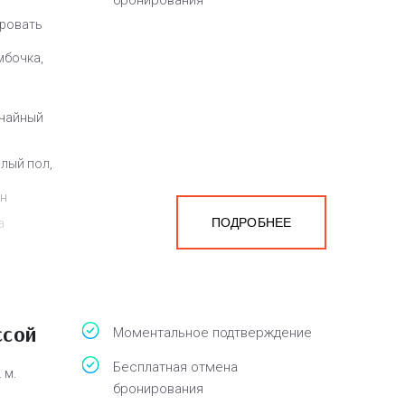
бронирования
кровать
мбочка,
 чайный
плый пол,
ен
ПОДРОБНЕЕ
а
белья,
ссой
Моментальное подтверждение
Бесплатная отмена
 м.
бронирования