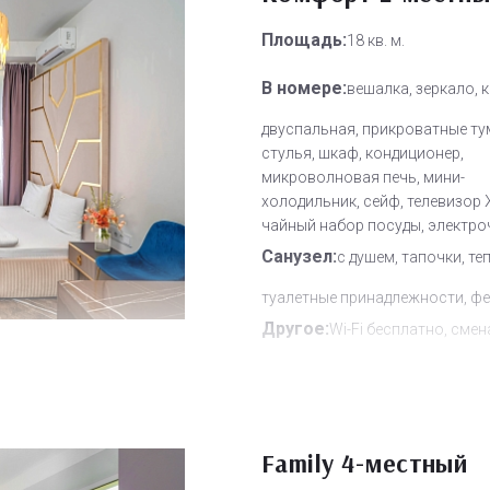
Площадь:
18 кв. м.
В номере:
вешалка, зеркало, 
двуспальная, прикроватные ту
стулья, шкаф, кондиционер,
микроволновая печь, мини-
холодильник, сейф, телевизор 
чайный набор посуды, электро
Санузел:
с душем, тапочки, те
туалетные принадлежности, ф
Другое:
Wi-Fi бесплатно, смен
полотенец, смена постельного 
уборка номера
Дополнительное место:
1
Family 4-местный