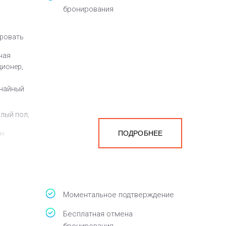
бронирования
кровать
ная
ционер,
 чайный
плый пол,
ен
ПОДРОБНЕЕ
а
белья,
Моментальное подтверждение
Бесплатная отмена