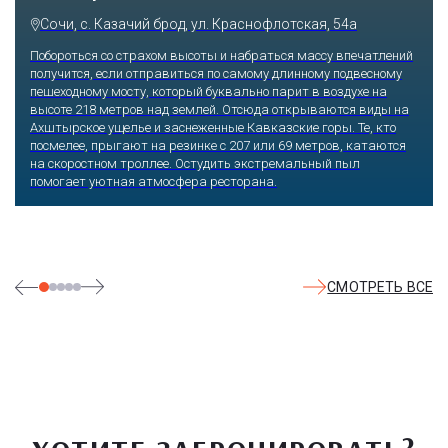
Сочи, ул. Егорова, 1/6, микрорайон Центральный
ий
Куда бы ни упал взгляд человека, он обязательно увидит зде
у
что-то интересное, достойное занять значительное место в ег
памяти и сердце. В парке множество привлекательных
на
скульптур, он всегда утопает в зелени и цветах. Не сосчитат
детских радостей: горок, каруселей, различных аттракционов
я
Здесь комфортно заниматься спортом: есть теннисные корты
уличные тренажеры.
СМОТРЕТЬ ВСЕ