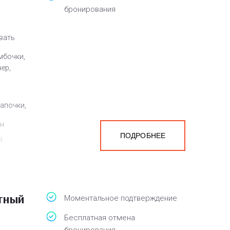
бронирования
овать
мбочки,
ер,
,
тапочки,
ен
ПОДРОБНЕЕ
а
белья,
тный
Моментальное подтверждение
Бесплатная отмена