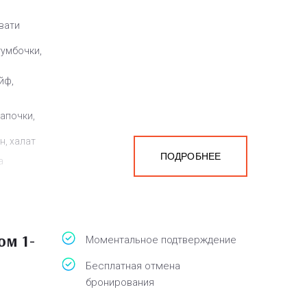
овати
тумбочки,
йф,
тапочки,
н, халат
ПОДРОБНЕЕ
а
белья,
ом 1-
Моментальное подтверждение
Бесплатная отмена
бронирования