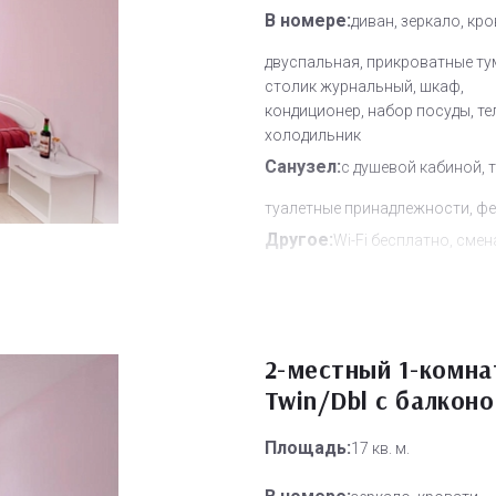
В номере:
диван, зеркало, кр
двуспальная, прикроватные ту
столик журнальный, шкаф,
кондиционер, набор посуды, те
холодильник
Санузел:
с душевой кабиной, 
туалетные принадлежности, ф
Другое:
Wi-Fi бесплатно, смен
полотенец, смена постельного 
уборка номера
Дополнительное место:
1
2-местный 1-комн
Twin/Dbl с балкон
Площадь:
17 кв. м.