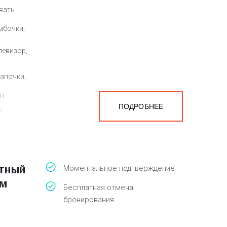
овать
мбочки,
левизор,
тапочки,
ен
ПОДРОБНЕЕ
а
белья,
атный
Моментальное подтверждение
ом
Бесплатная отмена
бронирования