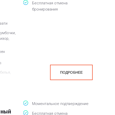
Бесплатная отмена
бронирования
овати
тумбочки,
визор,
фен
а
белья,
ПОДРОБНЕЕ
Моментальное подтверждение
тный
Бесплатная отмена