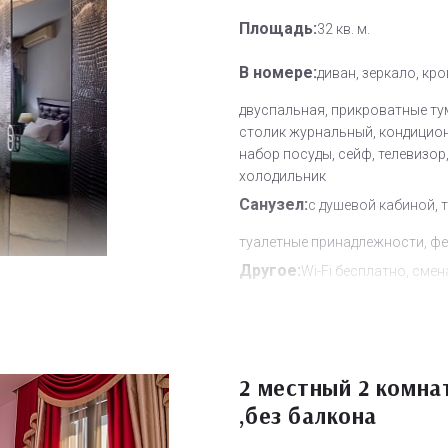
Площадь:
32 кв. м.
В номере:
диван, зеркало, кр
двуспальная, прикроватные ту
столик журнальный, кондицион
набор посуды, сейф, телевизор
холодильник
Санузел:
с душевой кабиной, 
туалетные принадлежности, ф
Другое:
Wi-Fi бесплатно, смен
полотенец, смена постельного 
уборка номера
Дополнительное место:
2
2 местный 2 комна
,без балкона