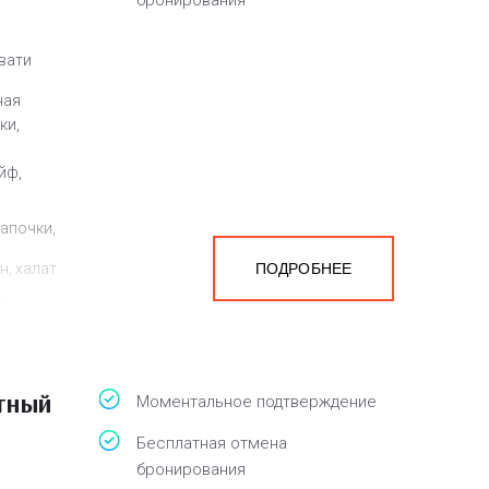
бронирования
овати
ная
ки,
йф,
тапочки,
н, халат
ПОДРОБНЕЕ
а
белья,
тный
Моментальное подтверждение
Бесплатная отмена
бронирования