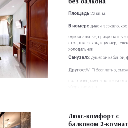
без балкона
Площадь:
22 кв. м.
В номере:
диван, зеркало, кр
односпальные, прикроватные 
стол, шкаф, кондиционер, теле
холодильник
Санузел:
с душевой кабиной, 
Другое:
Wi-Fi бесплатно, смен
полотенец, смена постельного 
уборка номера
Дополнительное место:
1
Люкс-комфорт с
балконом 2-комна