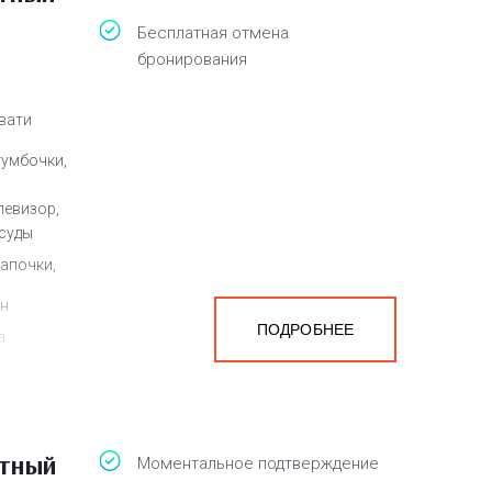
Бесплатная отмена
бронирования
овати
тумбочки,
левизор,
осуды
тапочки,
ен
ПОДРОБНЕЕ
а
белья,
атный
Моментальное подтверждение