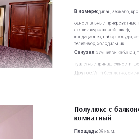
В номере:
диван, зеркало, кр
односпальные, прикроватные 
столик журнальный, шкаф,
кондиционер, набор посуды, се
телевизор, холодильник
Санузел:
с душевой кабиной, 
туалетные принадлежности, фе
Другое:
Wi-Fi бесплатно, смен
полотенец, смена постельного 
уборка номера
Дополнительное место:
1
Полулюкс с балкон
комнатный
Площадь:
39 кв. м.