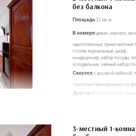
без балкона
Площадь:
22 кв. м.
В номере:
диван, зеркало, кр
односпальные, прикроватные 
столик журнальный, шкаф,
кондиционер, набор посуды, те
холодильник, чайный набор п
Санузел:
с душевой кабиной, 
туалетные принадлежности, ф
Другое:
Wi-Fi бесплатно, смен
полотенец, смена постельного 
уборка номера
Дополнительное место:
1
3-местный 1-комн