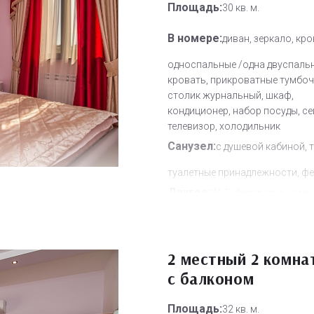
Площадь:
30 кв. м.
В номере:
диван, зеркало, кр
односпальные /одна двуспаль
кровать, прикроватные тумбоч
столик журнальный, шкаф,
кондиционер, набор посуды, се
телевизор, холодильник
Санузел:
с душевой кабиной, 
туалетные принадлежности, фе
Другое:
Wi-Fi бесплатно, смен
полотенец, смена постельного 
уборка номера
Дополнительное место:
2 местный 2 комна
2
с балконом
Площадь:
32 кв. м.