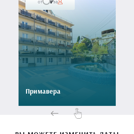
от
за
Примавера