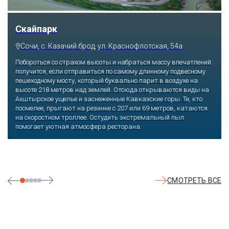
Скайпарк
Сочи, с. Казачий брод, ул. Краснофлотская, 54а
Побороться со страхом высоты и набраться массу впечатлений
получится, если отправиться по самому длинному подвесному
пешеходному мосту, который буквально парит в воздухе на
высоте 218 метров над землей. Отсюда открываются виды на
Ахштырское ущелье и заснеженные Кавказские горы. Те, кто
посмелее, прыгают на резинке с 207 или 69 метров, катаются
на скоростном троллее. Остудить экстремальный пыл
помогает уютная атмосфера ресторана.
СМОТРЕТЬ ВСЕ