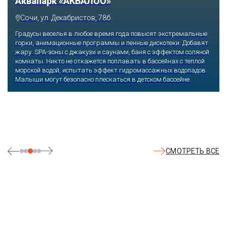
Тематический парк развлечений «Сочи
Парк»
Сочи, Олимпийский проспект, 21
Оказавшись здесь, словно попадаешь в сказку: встречаешь
любимых героев русского фольклора, получаешь возможность
сколько душе угодно кататься на аттракционах европейского
уровня. Гости участвуют в увлекательных квестах и творческих
мастер-классах, прогуливаются по тематическим землям,
посещают дельфинарий, совариум, атомариум,
театрализованные и музыкальные постановки. И все эти
удовольствия - по единому входному билету.
СМОТРЕТЬ ВСЕ