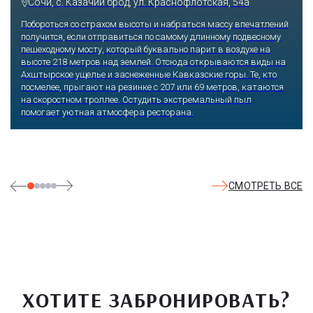
Сочи, с. Казачий брод, ул. Краснофлотская, 54а
Побороться со страхом высоты и набраться массу впечатлений
получится, если отправиться по самому длинному подвесному
пешеходному мосту, который буквально парит в воздухе на
высоте 218 метров над землей. Отсюда открываются виды на
Ахштырское ущелье и заснеженные Кавказские горы. Те, кто
посмелее, прыгают на резинке с 207 или 69 метров, катаются
на скоростном троллее. Остудить экстремальный пыл
помогает уютная атмосфера ресторана.
СМОТРЕТЬ ВСЕ
ХОТИТЕ ЗАБРОНИРОВАТЬ?