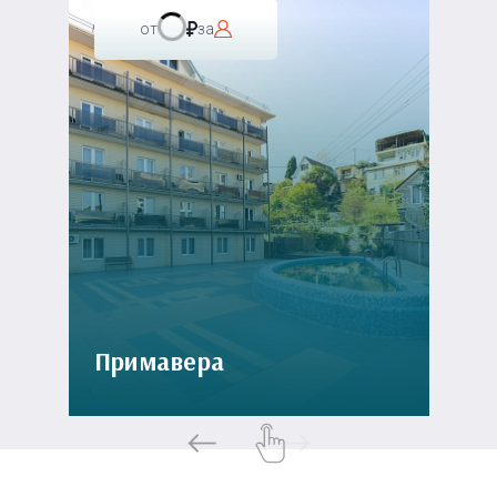
от
за
Примавера