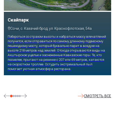
Скайпарк
Сочи, с. Казачий брод, ул. Краснофлотская, 54а
Побороться со страхом высоты и набраться массу впечатлений
получится, если отправиться по самому длинному подвесному
пешеходному мосту, который буквально парит в воздухе на
высоте 218 метров над землей. Отсюда открываются виды на
Ахштырское ущелье и заснеженные Кавказские горы. Те, кто
посмелее, прыгают на резинке с 207 или 69 метров, катаются
на скоростном троллее. Остудить экстремальный пыл
помогает уютная атмосфера ресторана.
СМОТРЕТЬ ВСЕ