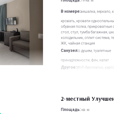
Площадь:
19 кв. м.
В номере:
вешалка, зеркало, 
кровать, кровати односпальны
обувная полка, прикроватные 
стол, стул, тумба багажная, шк
холодильник, сплит-система, т
ЖК, чайная станция
Санузел:
с душем, туалетные
принадлежности, фен, халат
Другое:
Wi-Fi бесплатно, карт
система замков, мини-бар, сме
полотенец, смена постельного 
уборка номера
Дополнительное место:
0
2-местный Улучше
Площадь:
кв. м.