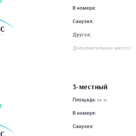
В номере:
Санузел:
Другое:
Дополнительное место:
1
3-местный
Площадь:
кв. м.
В номере:
Санузел: