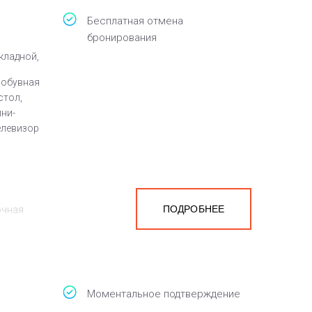
Бесплатная отмена
бронирования
кладной,
 обувная
стол,
ини-
елевизор
ПОДРОБНЕЕ
очная
на
белья,
Моментальное подтверждение