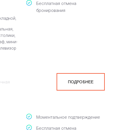
Бесплатная отмена
бронирования
кладной,
альная,
столики,
аф, мини-
елевизор
ПОДРОБНЕЕ
очная
на
белья,
Моментальное подтверждение
Бесплатная отмена