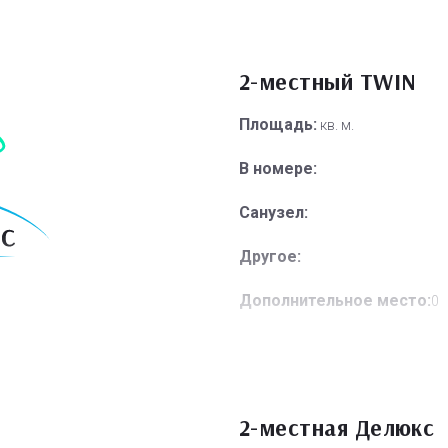
2-местный TWIN
Площадь:
кв. м.
В номере:
Санузел:
Другое:
Дополнительное место:
0
2-местная Делюкс