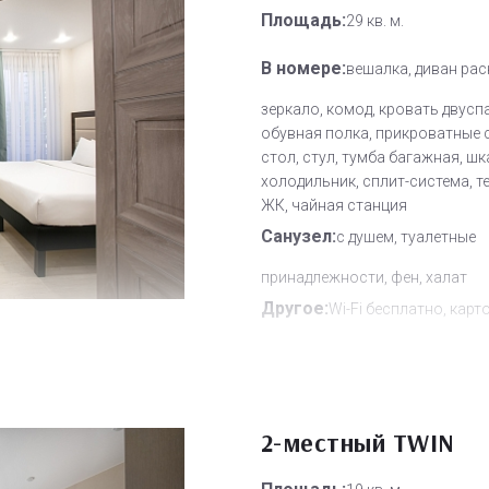
Площадь:
29 кв. м.
В номере:
вешалка, диван рас
зеркало, комод, кровать двусп
обувная полка, прикроватные 
стол, стул, тумба багажная, шк
холодильник, сплит-система, т
ЖК, чайная станция
Санузел:
с душем, туалетные
принадлежности, фен, халат
Другое:
Wi-Fi бесплатно, карт
система замков, мини-бар, сме
полотенец, смена постельного 
уборка номера
Дополнительное место:
2
2-местный TWIN