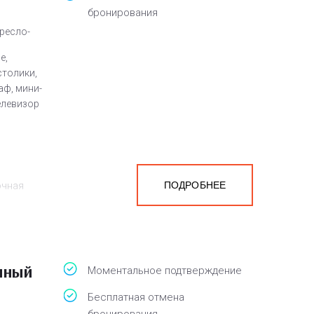
бронирования
кресло-
е,
столики,
аф, мини-
елевизор
ПОДРОБНЕЕ
очная
на
белья,
нный
Моментальное подтверждение
Бесплатная отмена