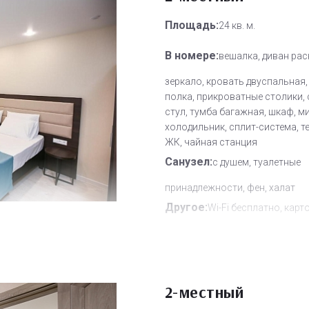
Площадь:
24 кв. м.
В номере:
вешалка, диван рас
зеркало, кровать двуспальная,
полка, прикроватные столики, 
стул, тумба багажная, шкаф, м
холодильник, сплит-система, т
ЖК, чайная станция
Санузел:
с душем, туалетные
принадлежности, фен, халат
Другое:
Wi-Fi бесплатно, карт
система замков, мини-бар, сме
полотенец, смена постельного 
уборка номера
Дополнительное место:
2
2-местный