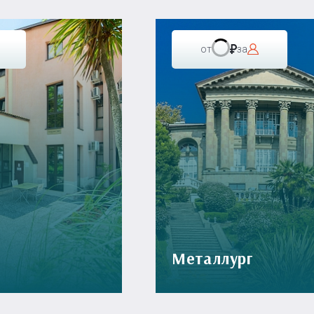
от
за
Металлург