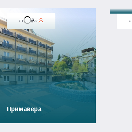
от
за
о
Примавера