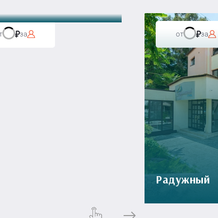
т
за
от
за
Радужный