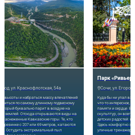
Парк «Ривьера»
Сочи, ул. Егорова, 1/6, микрорайон Центральный
Куда бы ни упал взгляд человека, он обязательно увидит здесь
что-то интересное, достойное занять значительное место в его
памяти и сердце. В парке множество привлекательных
скульптур, он всегда утопает в зелени и цветах. Не сосчитать
детских радостей: горок, каруселей, различных аттракционов.
Здесь комфортно заниматься спортом: есть теннисные корты и
уличные тренажеры.