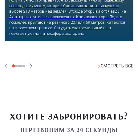
получится, если отправиться по самому длинному подвесному
пешеходному мосту, который буквально парит в воздухе на
высоте 218 метров над землей. Отсюда открываются виды на
Ахштырское ущелье и заснеженные Кавказские горы. Те, кто
посмелее, прыгают на резинке с 207 или 69 метров, катаются
на скоростном троллее. Остудить экстремальный пыл
помогает уютная атмосфера ресторана.
СМОТРЕТЬ ВСЕ
ХОТИТЕ ЗАБРОНИРОВАТЬ?
ПЕРЕЗВОНИМ ЗА 24 СЕКУНДЫ