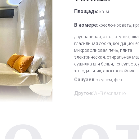
Площадь:
кв. м.
В номере:
кресло-кровать, кр
двуспальная, стол, стулья, шка
гладильная доска, кондиционер
микроволновая печь, плита
электрическая, стиральная ма
сушилка для белья, телевизор, 
холодильник, электрочайник
Санузел:
с душем, фен
Другое:
Wi-Fi бесплатно
Дополнительное место:
0