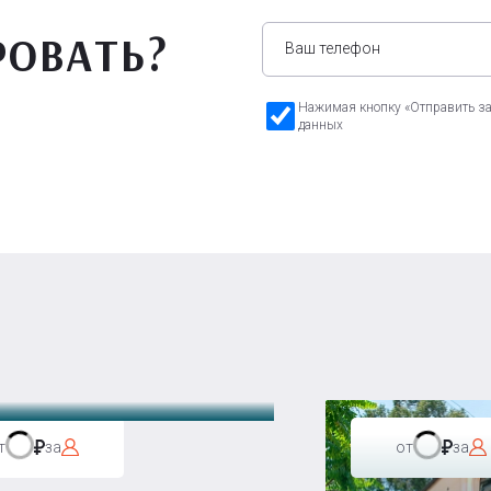
РОВАТЬ?
Нажимая кнопку «Отправить зая
данных
а Бавария
т
за
от
за