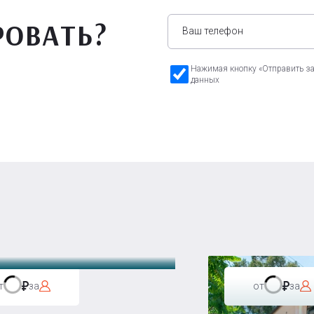
РОВАТЬ?
Нажимая кнопку «Отправить зая
данных
а Бавария
т
за
от
за