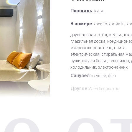
Площадь:
кв. м.
В номере:
кресло-кровать, кр
двуспальная, стол, стулья, шка
гладильная доска, кондиционер
микроволновая печь, плита
электрическая, стиральная ма
сушилка для белья, телевизор, 
холодильник, электрочайник
Санузел:
с душем, фен
Другое:
Wi-Fi бесплатно
Дополнительное место:
0