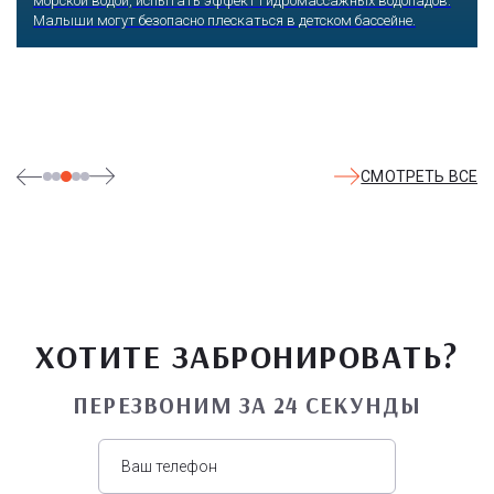
уровня. Гости участвуют в увлекательных квестах и творческих
мастер-классах, прогуливаются по тематическим землям,
посещают дельфинарий, совариум, атомариум,
театрализованные и музыкальные постановки. И все эти
удовольствия - по единому входному билету.
СМОТРЕТЬ ВСЕ
ХОТИТЕ ЗАБРОНИРОВАТЬ?
ПЕРЕЗВОНИМ ЗА 24 СЕКУНДЫ