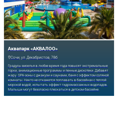
Тематический парк развлечений «Сочи
Парк»
Сочи, Олимпийский проспект, 21
Оказавшись здесь, словно попадаешь в сказку: встречаешь
любимых героев русского фольклора, получаешь возможность
сколько душе угодно кататься на аттракционах европейского
уровня. Гости участвуют в увлекательных квестах и творческих
мастер-классах, прогуливаются по тематическим землям,
посещают дельфинарий, совариум, атомариум,
театрализованные и музыкальные постановки. И все эти
удовольствия - по единому входному билету.