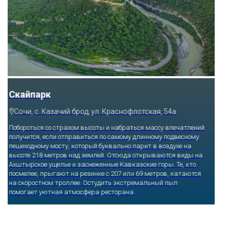
Скайпарк
Сочи, с. Казачий брод, ул. Краснофлотская, 54а
Побороться со страхом высоты и набраться массу впечатлений
получится, если отправиться по самому длинному подвесному
пешеходному мосту, который буквально парит в воздухе на
высоте 218 метров над землей. Отсюда открываются виды на
Ахштырское ущелье и заснеженные Кавказские горы. Те, кто
посмелее, прыгают на резинке с 207 или 69 метров, катаются
на скоростном троллее. Остудить экстремальный пыл
помогает уютная атмосфера ресторана.