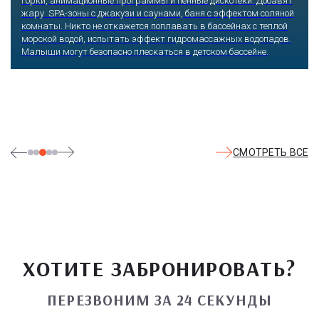
Оказавшись здесь, словно попадаешь в сказку: встречаешь
любимых героев русского фольклора, получаешь возможность
сколько душе угодно кататься на аттракционах европейского
уровня. Гости участвуют в увлекательных квестах и творческих
мастер-классах, прогуливаются по тематическим землям,
посещают дельфинарий, совариум, атомариум,
театрализованные и музыкальные постановки. И все эти
удовольствия - по единому входному билету.
СМОТРЕТЬ ВСЕ
ХОТИТЕ ЗАБРОНИРОВАТЬ?
ПЕРЕЗВОНИМ ЗА 24 СЕКУНДЫ