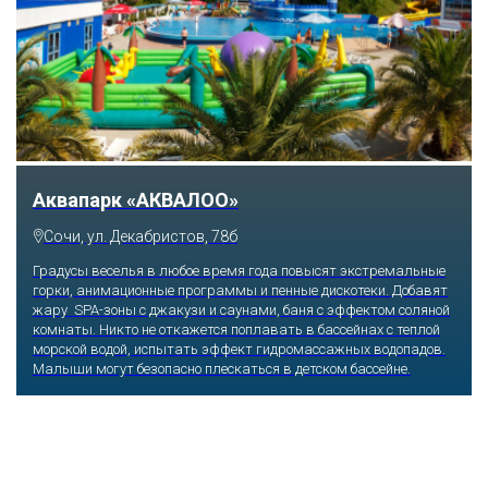
Тематический парк развлечений «Сочи
Парк»
Сочи, Олимпийский проспект, 21
Оказавшись здесь, словно попадаешь в сказку: встречаешь
любимых героев русского фольклора, получаешь возможность
сколько душе угодно кататься на аттракционах европейского
уровня. Гости участвуют в увлекательных квестах и творческих
мастер-классах, прогуливаются по тематическим землям,
посещают дельфинарий, совариум, атомариум,
театрализованные и музыкальные постановки. И все эти
удовольствия - по единому входному билету.