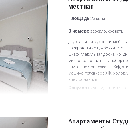
местная
Площадь:
23 кв. м.
В номере:
зеркало, кровать
двуспальная, кухонная мебель,
прикроватные тумбочки, стол, 
шкаф, гладильная доска, конди
микроволновая печь, набор по
плита электрическая, сейф, ст
машина, телевизор ЖК, холоди
электрочайник
Санузел:
с душем, тапочки, ту
принадлежности, фен
Другое:
Wi-Fi бесплатно, смен
полотенец, смена постельного 
Апартаменты Студи
уборка номера