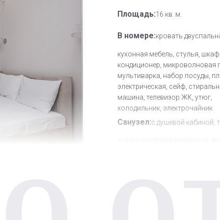
Площадь:
16 кв. м.
В номере:
кровать двуспальн
кухонная мебель, стулья, шкаф
кондиционер, микроволновая п
мультиварка, набор посуды, п
электрическая, сейф, стираль
машина, телевизор ЖК, утюг,
холодильник, электрочайник
Санузел:
с душевой кабиной, 
туалетные принадлежности, ф
О О
Другое:
Wi-Fi бесплатно, смен
полотенец, смена постельного 
уборка номера
Дополнительное место:
0