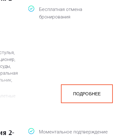
Бесплатная отмена
бронирования
стулья,
ционер,
суды,
иральная
льник,
ПОДРОБНЕЕ
алетные
а
белья,
я 2-
Моментальное подтверждение