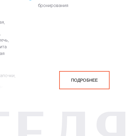
бронирования
ая,
,
ечь,
лита
ная
тапочки,
ПОДРОБНЕЕ
ен
ТЕЛЯ
а
белья,