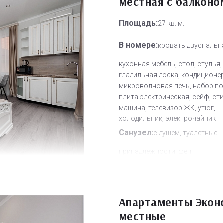
местная с балконо
Дополнительное место:
0
Площадь:
27 кв. м.
В номере:
кровать двуспальн
кухонная мебель, стол, стулья,
гладильная доска, кондиционер
микроволновая печь, набор по
плита электрическая, сейф, ст
машина, телевизор ЖК, утюг,
холодильник, электрочайник
Санузел:
с душем, туалетные
принадлежности, фен
Другое:
Wi-Fi бесплатно, смен
полотенец, смена постельного 
уборка номера
Апартаменты Экон
Дополнительное место:
0
местные