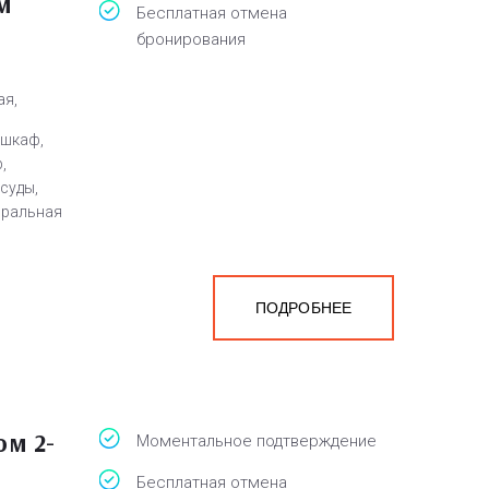
м
Бесплатная отмена
бронирования
ая,
 шкаф,
,
суды,
иральная
ПОДРОБНЕЕ
а
белья,
ом 2-
Моментальное подтверждение
Бесплатная отмена