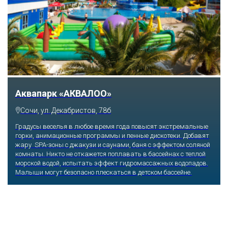
Тематический парк развлечений «Сочи
Парк»
Сочи, Олимпийский проспект, 21
Оказавшись здесь, словно попадаешь в сказку: встречаешь
любимых героев русского фольклора, получаешь возможность
сколько душе угодно кататься на аттракционах европейского
уровня. Гости участвуют в увлекательных квестах и творческих
мастер-классах, прогуливаются по тематическим землям,
посещают дельфинарий, совариум, атомариум,
театрализованные и музыкальные постановки. И все эти
удовольствия - по единому входному билету.