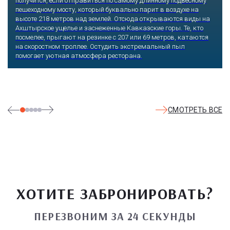
получится, если отправиться по самому длинному подвесному
пешеходному мосту, который буквально парит в воздухе на
высоте 218 метров над землей. Отсюда открываются виды на
Ахштырское ущелье и заснеженные Кавказские горы. Те, кто
посмелее, прыгают на резинке с 207 или 69 метров, катаются
на скоростном троллее. Остудить экстремальный пыл
помогает уютная атмосфера ресторана.
СМОТРЕТЬ ВСЕ
ХОТИТЕ ЗАБРОНИРОВАТЬ?
ПЕРЕЗВОНИМ ЗА 24 СЕКУНДЫ