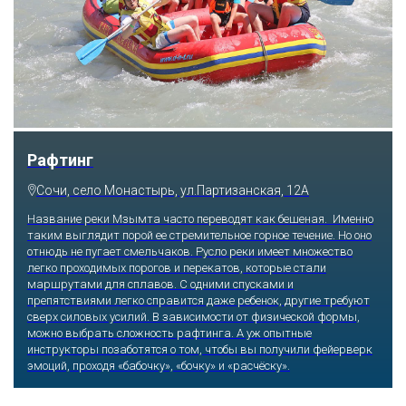
Скайпарк
Сочи, с. Казачий брод, ул. Краснофлотская, 54а
Побороться со страхом высоты и набраться массу впечатлений
получится, если отправиться по самому длинному подвесному
пешеходному мосту, который буквально парит в воздухе на
высоте 218 метров над землей. Отсюда открываются виды на
Ахштырское ущелье и заснеженные Кавказские горы. Те, кто
посмелее, прыгают на резинке с 207 или 69 метров, катаются
на скоростном троллее. Остудить экстремальный пыл
помогает уютная атмосфера ресторана.