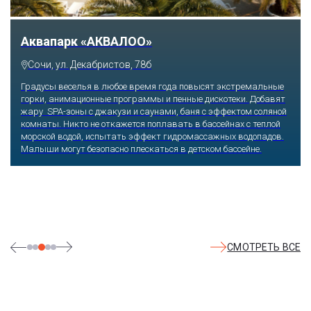
Тематический парк развлечений «Сочи
Парк»
Сочи, Олимпийский проспект, 21
Оказавшись здесь, словно попадаешь в сказку: встречаешь
любимых героев русского фольклора, получаешь возможность
сколько душе угодно кататься на аттракционах европейского
уровня. Гости участвуют в увлекательных квестах и творческих
мастер-классах, прогуливаются по тематическим землям,
посещают дельфинарий, совариум, атомариум,
театрализованные и музыкальные постановки. И все эти
удовольствия - по единому входному билету.
СМОТРЕТЬ ВСЕ