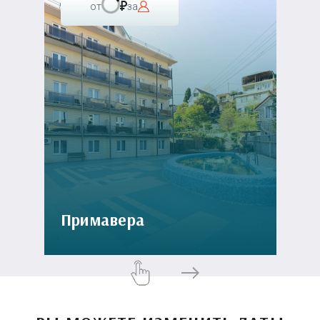
от
за
Примавера