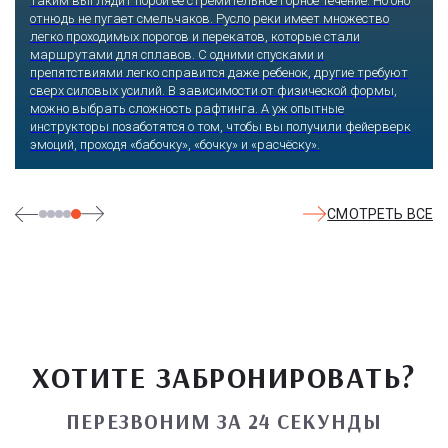
таким выглядит порой ее стремительное горное течение. Но оно
отнюдь не пугает смельчаков. Русло реки имеет множество
легко проходимых порогов и перекатов, которые стали
маршрутами для сплавов. С одними спусками и
препятствиями легко справится даже ребенок, другие требуют
сверх силовых усилий. В зависимости от физической формы,
можно выбрать сложность рафтинга. А уж опытные
инструкторы позаботятся о том, чтобы вы получили фейерверк
эмоций, проходя «бабочку», «бочку» и «расчёску».
СМОТРЕТЬ ВСЕ
ХОТИТЕ ЗАБРОНИРОВАТЬ?
ПЕРЕЗВОНИМ ЗА 24 СЕКУНДЫ