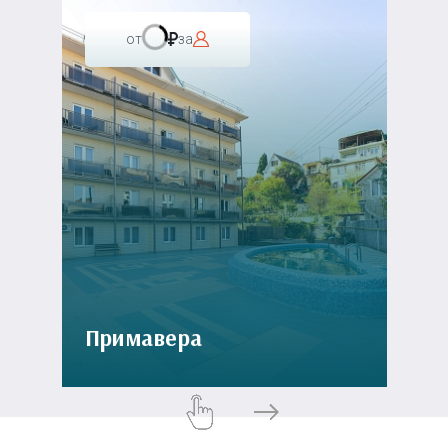
от
за
Примавера