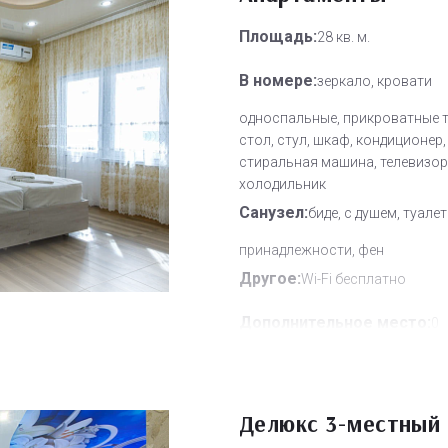
Площадь:
28 кв. м.
В номере:
зеркало, кровати
односпальные, прикроватные 
стол, стул, шкаф, кондиционер,
стиральная машина, телевизор
холодильник
Санузел:
биде, с душем, туале
принадлежности, фен
Другое:
Wi-Fi бесплатно
Дополнительное место:
0
Делюкс 3-местный