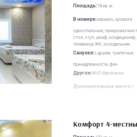
Площадь:
18 кв. м.
В номере:
зеркало, кровати
односпальные, прикроватные 
стол, стул, шкаф, кондиционер,
телевизор ЖК, холодильник
Санузел:
с душем, туалетные
принадлежности, фен
Другое:
Wi-Fi бесплатно
Дополнительное место:
0
Комфорт 4-местн