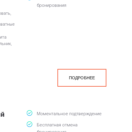
бронирования
овать,
оватные
лита
льник,
ПОДРОБНЕЕ
ый
Моментальное подтверждение
Бесплатная отмена