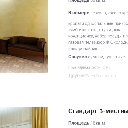
Площадь:
30 кв. м.
В номере:
зеркало, кресло-кр
кровати односпальные, прикр
тумбочки, стол, стулья, шкаф,
кондиционер, набор посуды, п
газовая, телевизор ЖК, холоди
электрочайник
Санузел:
с душем, туалетные
принадлежности, фен
Другое:
Wi-Fi бесплатно
Дополнительное место:
0
Стандарт 3-местн
Площадь:
18 кв. м.