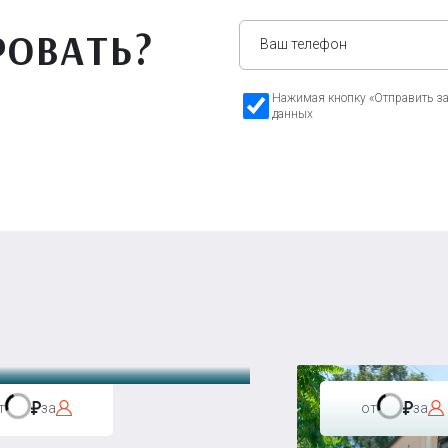
РОВАТЬ?
Нажимая кнопку «Отправить зая
данных
а Бавария
т
за
от
за