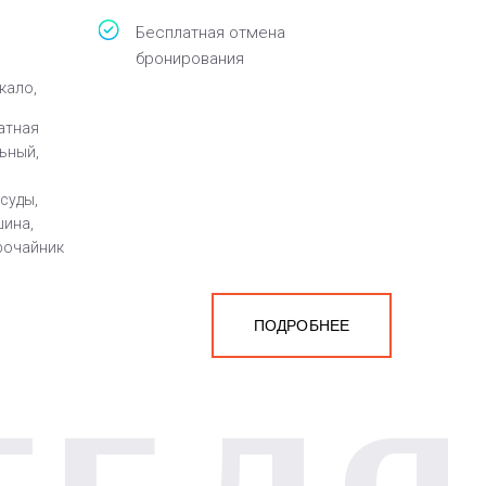
Бесплатная отмена
бронирования
кало,
атная
ьный,
суды,
шина,
трочайник
ПОДРОБНЕЕ