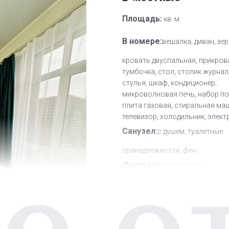
Площадь:
кв. м.
В номере:
вешалка, диван, зер
кровать двуспальная, прикров
тумбочка, стол, столик журнал
стулья, шкаф, кондиционер,
микроволновая печь, набор по
плита газовая, стиральная ма
телевизор, холодильник, элек
Санузел:
с душем, туалетные
принадлежности, фен
Другое:
Wi-Fi бесплатно
Дополнительное место:
1