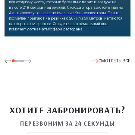
пешеходному мосту, который буквально парит в воздухе на
высоте 218 метров над землей. Отсюда открываются виды на
Ахштырское ущелье и заснеженные Кавказские горы. Те, кто
посмелее, прыгают на резинке с 207 или 69 метров, катаются
на скоростном троллее. Остудить экстремальный пыл
помогает уютная атмосфера ресторана.
СМОТРЕТЬ ВСЕ
ХОТИТЕ ЗАБРОНИРОВАТЬ?
ПЕРЕЗВОНИМ ЗА 24 СЕКУНДЫ