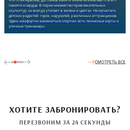
его
горки, анимационные программы и пенные дискотеки. До
жару SPA-зоны с джакузи и саунами, баня с эффектом со
ать
комнаты. Никто не откажется поплавать в бассейнах с те
нов.
морской водой, испытать эффект гидромассажных водоп
рты и
Малыши могут безопасно плескаться в детском бассейне.
СМОТРЕТЬ ВСЕ
ХОТИТЕ ЗАБРОНИРОВАТЬ?
ПЕРЕЗВОНИМ ЗА 24 СЕКУНДЫ