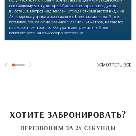
получится, если отправиться по самому длинному подвесному
пешеходному мосту, который буквально парит в воздухе на
высоте 218 метров над землей. Отсюда открываются виды на
Ахштырское ущелье и заснеженные Кавказские горы. Те, кто
посмелее, прыгают на резинке с 207 или 69 метров, катаются
на скоростном троллее. Остудить экстремальный пыл
помогает уютная атмосфера ресторана.
СМОТРЕТЬ ВСЕ
ХОТИТЕ ЗАБРОНИРОВАТЬ?
ПЕРЕЗВОНИМ ЗА 24 СЕКУНДЫ