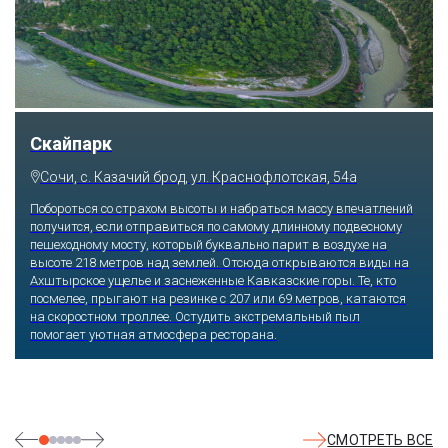
Скайпарк
Сочи, с. Казачий брод, ул. Краснофлотская, 54а
Побороться со страхом высоты и набраться массу впечатлений
получится, если отправиться по самому длинному подвесному
пешеходному мосту, который буквально парит в воздухе на
высоте 218 метров над землей. Отсюда открываются виды на
Ахштырское ущелье и заснеженные Кавказские горы. Те, кто
посмелее, прыгают на резинке с 207 или 69 метров, катаются
на скоростном троллее. Остудить экстремальный пыл
помогает уютная атмосфера ресторана.
СМОТРЕТЬ ВСЕ