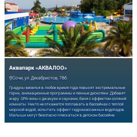
Аквапарк «АКВАЛОО»
Сочи, ул. Декабристов, 78б
Градусы веселья в любое время года повысят экстремальные
горки, анимационные программы и пенные дискотеки. Добавят
жару SPA-зоны с джакузи и саунами, баня с эффектом соляной
комнаты. Никто не откажется поплавать в бассейнах с теплой
морской водой, испытать эффект гидромассажных водопадов.
Малыши могут безопасно плескаться в детском бассейне.