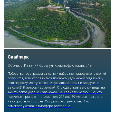
Скайпарк
Сочи, с. Казачий брод, ул. Краснофлотская, 54а
Побороться со страхом высоты и набраться массу впечатлений
получится, если отправиться по самому длинному подвесному
пешеходному мосту, который буквально парит в воздухе на
высоте 218 метров над землей. Отсюда открываются виды на
Ахштырское ущелье и заснеженные Кавказские горы. Те, кто
посмелее, прыгают на резинке с 207 или 69 метров, катаются
на скоростном троллее. Остудить экстремальный пыл
помогает уютная атмосфера ресторана.