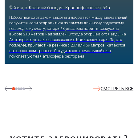
Сочи, с. Казачий брод, ул. Краснофлотская, 54а
Побороться со страхом высоты и набраться массу впечатлений
получится, если отправиться по самому длинному подвесному
пешеходному мосту, который буквально парит в воздухе на
высоте 218 метров над землей. Отсюда открываются виды на
Ахштырское ущелье и заснеженные Кавказские горы. Те, кто
посмелее, прыгают на резинке с 207 или 69 метров, катаются
на скоростном троллее. Остудить экстремальный пыл
помогает уютная атмосфера ресторана.
СМОТРЕТЬ ВСЕ