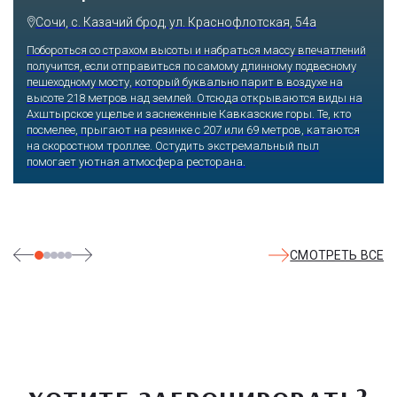
Сочи, с. Казачий брод, ул. Краснофлотская, 54а
Побороться со страхом высоты и набраться массу впечатлений
получится, если отправиться по самому длинному подвесному
пешеходному мосту, который буквально парит в воздухе на
высоте 218 метров над землей. Отсюда открываются виды на
Ахштырское ущелье и заснеженные Кавказские горы. Те, кто
посмелее, прыгают на резинке с 207 или 69 метров, катаются
на скоростном троллее. Остудить экстремальный пыл
помогает уютная атмосфера ресторана.
СМОТРЕТЬ ВСЕ