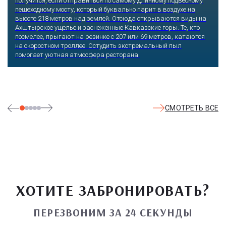
получится, если отправиться по самому длинному подвесному
пешеходному мосту, который буквально парит в воздухе на
высоте 218 метров над землей. Отсюда открываются виды на
Ахштырское ущелье и заснеженные Кавказские горы. Те, кто
посмелее, прыгают на резинке с 207 или 69 метров, катаются
на скоростном троллее. Остудить экстремальный пыл
помогает уютная атмосфера ресторана.
СМОТРЕТЬ ВСЕ
ХОТИТЕ ЗАБРОНИРОВАТЬ?
ПЕРЕЗВОНИМ ЗА 24 СЕКУНДЫ