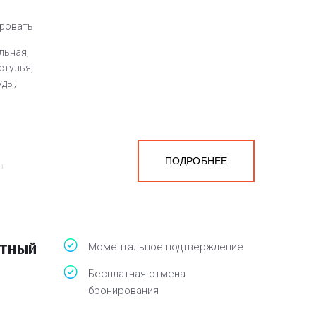
кровать
льная,
стулья,
уды,
ПОДРОБНЕЕ
а
белья,
атный
Моментальное подтверждение
Бесплатная отмена
бронирования