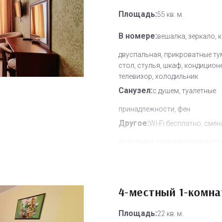
Площадь:
55 кв. м.
В номере:
вешалка, зеркало, 
двуспальная, прикроватные ту
стол, стулья, шкаф, кондицион
телевизор, холодильник
Санузел:
с душем, туалетные
принадлежности, фен
Другое:
Wi-Fi бесплатно, смен
полотенец, смена постельного 
уборка номера
Дополнительное место:
1
4-местный 1-комн
Площадь:
22 кв. м.