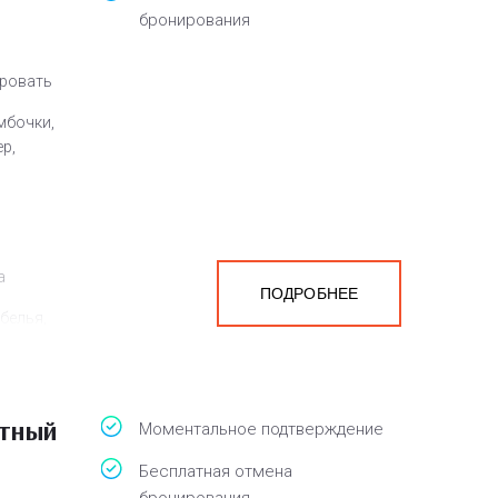
бронирования
кровать
мбочки,
ер,
а
ПОДРОБНЕЕ
белья,
атный
Моментальное подтверждение
Бесплатная отмена