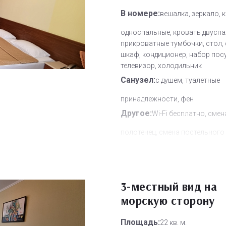
В номере:
вешалка, зеркало, 
односпальные, кровать двуспа
прикроватные тумбочки, стол, 
шкаф, кондиционер, набор пос
телевизор, холодильник
Санузел:
с душем, туалетные
принадлежности, фен
Другое:
Wi-Fi бесплатно, смен
полотенец, смена постельного 
уборка номера
Дополнительное место:
0
3-местный вид на
морскую сторону
Площадь:
22 кв. м.