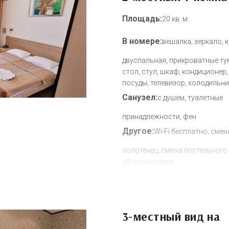
Площадь:
20 кв. м.
В номере:
вешалка, зеркало, 
двуспальная, прикроватные ту
стол, стул, шкаф, кондиционер
посуды, телевизор, холодильни
Санузел:
с душем, туалетные
принадлежности, фен
Другое:
Wi-Fi бесплатно, смен
полотенец, смена постельного 
уборка номера
Дополнительное место:
1
3-местный вид на