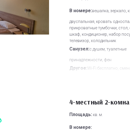
В номере:
вешалка, зеркало, 
двуспальная, кровать односпа
прикроватные тумбочки, стол, 
шкаф, кондиционер, набор пос
телевизор, холодильник
Санузел:
с душем, туалетные
принадлежности, фен
Другое:
Wi-Fi бесплатно, смен
полотенец, смена постельного 
уборка номера
Дополнительное место:
1
4-местный 2-комн
Площадь:
кв. м.
В номере: