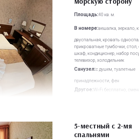
морскую сторону
Площадь:
40 кв. м.
В номере:
вешалка, зеркало, 
двуспальная, кровать односпа
прикроватные тумбочки, стол, 
шкаф, кондиционер, набор пос
телевизор, холодильник
Санузел:
с душем, туалетные
принадлежности, фен
Другое:
Wi-Fi бесплатно, смен
полотенец, смена постельного 
уборка номера
Дополнительное место:
1
5-местный с 2-мя
спальнями