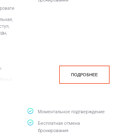
бронирования
кровати
льная,
стул,
уды,
а
ПОДРОБНЕЕ
белья,
Моментальное подтверждение
Бесплатная отмена
бронирования