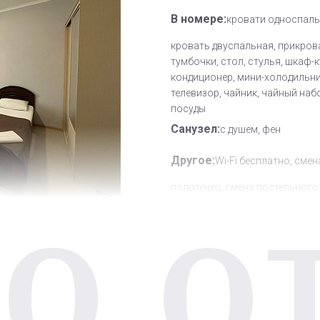
В номере:
кровати односпаль
кровать двуспальная, прикров
тумбочки, стол, стулья, шкаф-к
кондиционер, мини-холодильни
телевизор, чайник, чайный наб
посуды
Санузел:
с душем, фен
Другое:
Wi-Fi бесплатно, смен
полотенец, смена постельного 
О О
уборка номера
Дополнительное место:
0