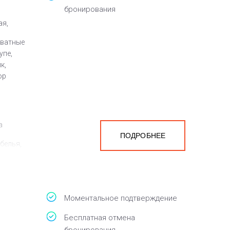
бронирования
ая,
оватные
упе,
к,
ор
а
ПОДРОБНЕЕ
белья,
Моментальное подтверждение
Бесплатная отмена