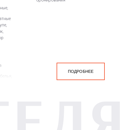
бронирования
ные,
атные
упе,
к,
ор
а
ПОДРОБНЕЕ
белья,
ТЕЛЯ