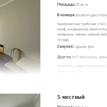
Площадь:
20 кв. м.
В номере:
кровати односпаль
прикроватные тумбочки, стол, 
шкаф, кондиционер, мини-холо
телевизор, чайник, чайный наб
посуды
Санузел:
с душем, фен
Другое:
Wi-Fi бесплатно, смен
полотенец, смена постельного 
уборка номера
Дополнительное место:
0
3-местный