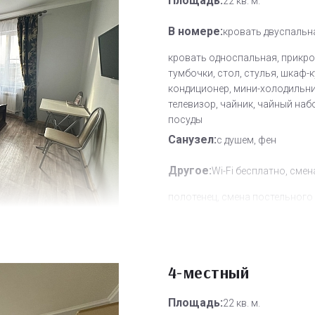
Площадь:
22 кв. м.
В номере:
кровать двуспальн
кровать односпальная, прикр
тумбочки, стол, стулья, шкаф-к
кондиционер, мини-холодильни
телевизор, чайник, чайный наб
посуды
Санузел:
с душем, фен
Другое:
Wi-Fi бесплатно, смен
полотенец, смена постельного 
уборка номера
Дополнительное место:
0
4-местный
Площадь:
22 кв. м.