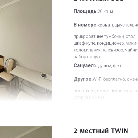
Площадь:
20 кв. м.
В номере:
кровать двуспальн
прикроватные тумбочки, стол, 
шкаф-купе, кондиционер, мини-
холодильник, телевизор, чайни
набор посуды
Санузел:
с душем, фен
Другое:
Wi-Fi бесплатно, смен
полотенец, смена постельного 
уборка номера
Дополнительное место:
0
2-местный TWIN