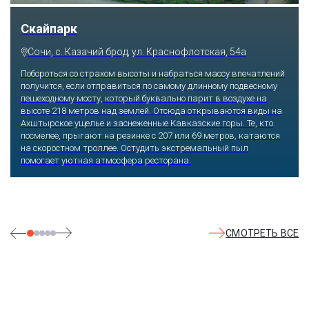
Скайпарк
Сочи, с. Казачий брод, ул. Краснофлотская, 54а
Побороться со страхом высоты и набраться массу впечатлений
получится, если отправиться по самому длинному подвесному
пешеходному мосту, который буквально парит в воздухе на
высоте 218 метров над землей. Отсюда открываются виды на
Ахштырское ущелье и заснеженные Кавказские горы. Те, кто
посмелее, прыгают на резинке с 207 или 69 метров, катаются
на скоростном троллее. Остудить экстремальный пыл
помогает уютная атмосфера ресторана.
СМОТРЕТЬ ВСЕ