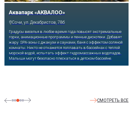
Тематический парк развлечений «Сочи
Парк»
Сочи, Олимпийский проспект, 21
Оказавшись здесь, словно попадаешь в сказку: встречаешь
любимых героев русского фольклора, получаешь возможность
сколько душе угодно кататься на аттракционах европейского
уровня. Гости участвуют в увлекательных квестах и творческих
мастер-классах, прогуливаются по тематическим землям,
посещают дельфинарий, совариум, атомариум,
театрализованные и музыкальные постановки. И все эти
удовольствия - по единому входному билету.
СМОТРЕТЬ ВСЕ