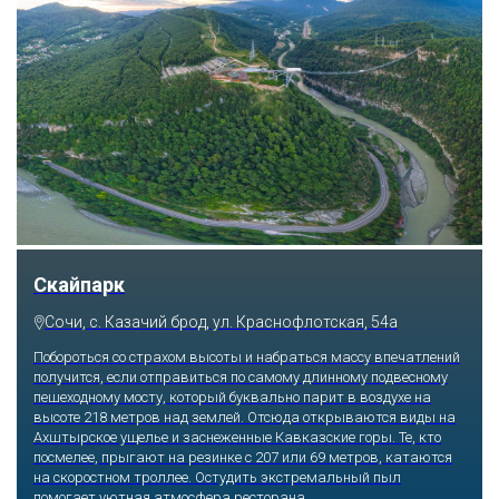
Скайпарк
Сочи, с. Казачий брод, ул. Краснофлотская, 54а
Побороться со страхом высоты и набраться массу впечатлений
получится, если отправиться по самому длинному подвесному
пешеходному мосту, который буквально парит в воздухе на
высоте 218 метров над землей. Отсюда открываются виды на
Ахштырское ущелье и заснеженные Кавказские горы. Те, кто
посмелее, прыгают на резинке с 207 или 69 метров, катаются
на скоростном троллее. Остудить экстремальный пыл
помогает уютная атмосфера ресторана.